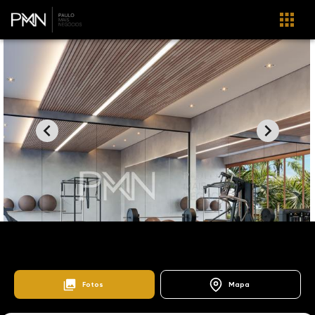
Home
Lançamentos
Vila Sônia (Sousas)
Le Champ
176231
Fotos
Mapa