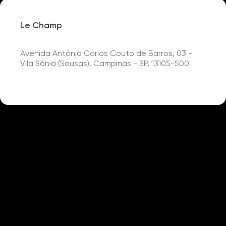
Le Champ
Avenida Antônio Carlos Couto de Barros, 03 -
Vila Sônia (Sousas). Campinas - SP, 13105-500
Detalhes
Academia
Churrasqueira
Pet place
Piscina
Pista Cooper