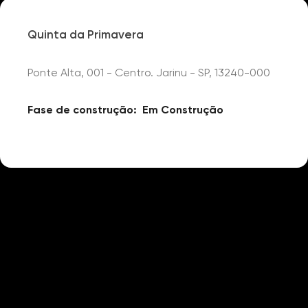
Quinta da Primavera
Ponte Alta, 001 - Centro. Jarinu - SP, 13240-000
Fase de construção:
Em Construção
Detalhes
Cabine Primária
AceitaPets
Bosque
Lago