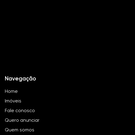
Quadra Tênis
QuadraBeachTenis
Quadra Poliesportiva
Navegação
Home
Imóveis
Fale conosco
Quero anunciar
Quem somos