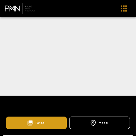
Home
Lançamentos
Centro
Quinta da Primavera
176050
Fotos
Mapa