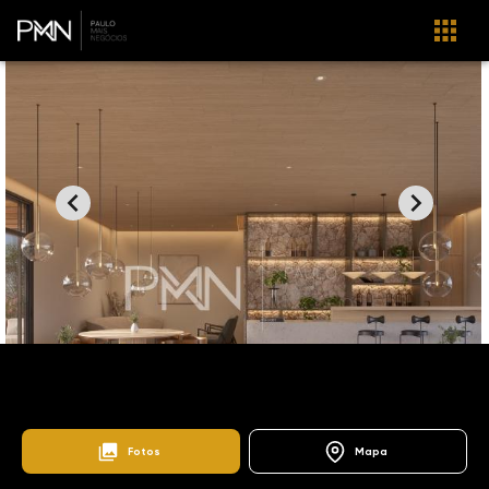
Home
Lançamentos
Sítios de Recreio Gramado
116447
Casa da Mata
Fotos
Mapa