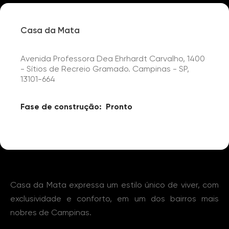
Casa da Mata
Avenida Professora Dea Ehrhardt Carvalho, 1400
- Sítios de Recreio Gramado. Campinas - SP,
13101-664
Fase de construção:
Pronto
Sobre o Lançamento
Casa da Mata expressa um estilo único de viver, com
exclusividade e conforto, em um dos bairros mais
nobres de Campinas.