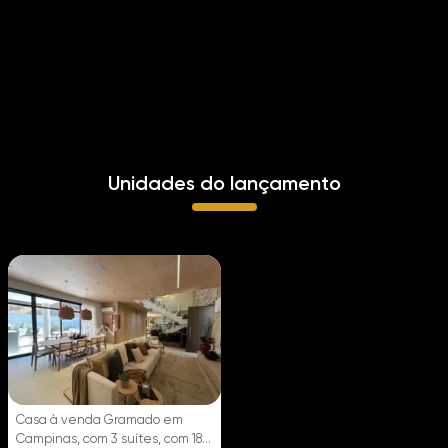
Playground
QuadraBeachTenis
Salão Festas
Unidades do lançamento
Casa à venda Gramado em
Campinas, com 3 suítes, com 187