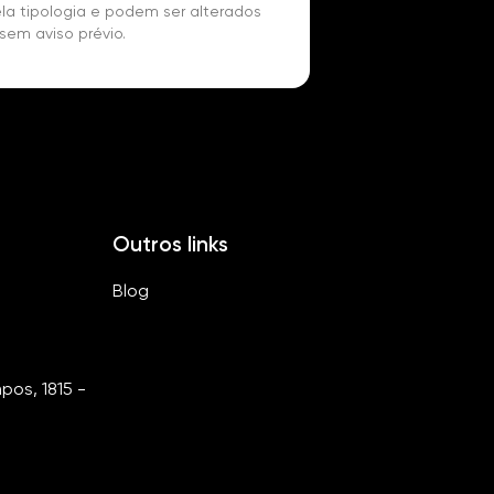
la tipologia e podem ser alterados
sem aviso prévio.
Outros links
Blog
os, 1815 -