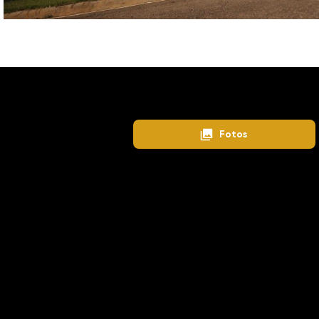
Home
Lançamentos
Santa Eliza
103840
Fotos
Detalhes
Segurança Interna
Bosque
Ciclovia
Piscina