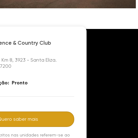
dence & Country Club
 Km 8, 3923 - Santa Eliza.
97200
ção:
Pronto
Quero saber mais
critos nas unidades referem-se ao