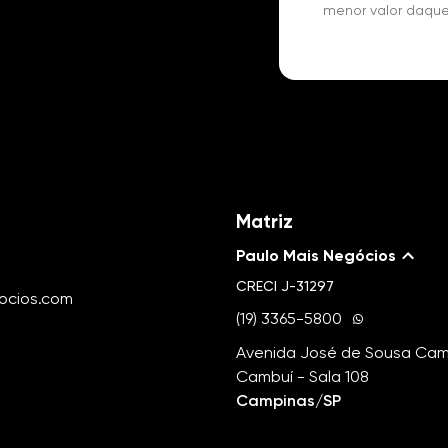
menor valor daque
Salão Jogos
Matriz
Paulo Mais Negócios
CRECI
J-31297
ocios.com
(19) 3365-5800
Avenida José de Sousa Camp
Cambuí - Sala 108
Campinas/SP