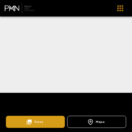
Home
Lançamentos
Alphaville Nova Esplanada 3
103769
Alphaville Nova Esplanada 3
Fotos
Mapa