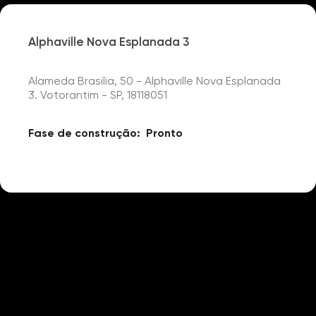
Alphaville Nova Esplanada 3
Alameda Brasilia, 50 - Alphaville Nova Esplanada
3. Votorantim - SP, 18118051
Fase de construção:
Pronto
Detalhes
Portaria 24h
Segurança Interna
Campo Futebol