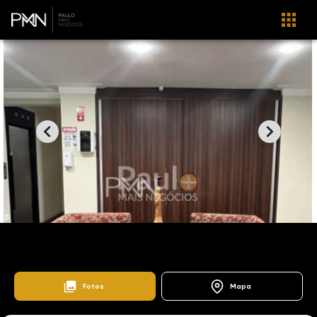
Home
Lançamentos
Bosque
Edifício Panorama
103723
Fotos
Mapa