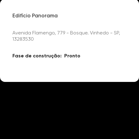
Edifício Panorama
Avenida Flamengo, 779 - Bosque. Vinhedo - SP,
13283530
Fase de construção:
Pronto
Detalhes
Portaria 24h
Churrasqueira
Piscina