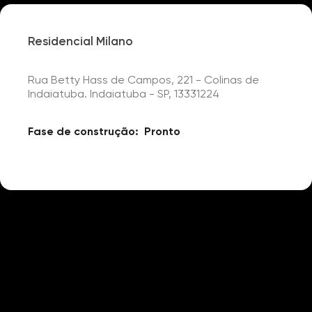
Residencial Milano
Rua Betty Hass de Campos, 221 - Colinas de
Indaiatuba. Indaiatuba - SP, 13331224
Fase de construção:
Pronto
Detalhes
Portaria 24h
Academia
Quadra Poliesportiva