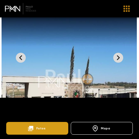
Home
Lançamentos
Colinas de Indaiatuba
103697
Residencial Milano
Fotos
Mapa