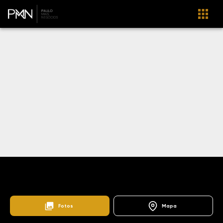
Home
Lançamentos
Parque Prado
103666
Parnaso Eco Residenza Parque Prado
Fotos
Mapa