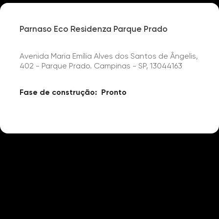
Parnaso Eco Residenza Parque Prado
Avenida Maria Emília Alves dos Santos de Ângelis,
402 - Parque Prado. Campinas - SP, 13044163
Fase de construção:
Pronto
Detalhes
Churrasqueira
Gourmet
Piscina