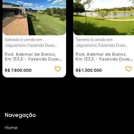
Sobrado à venda em
Terreno à venda em
Jaguariúna, Fazenda Duas
Jaguariúna, Fazenda Duas
Marias, com 6 suítes, com 700
Marias, com 5350 m², Fazenda
Rod. Ademar de Barros,
Rod. Ademar de Barros,
m², Fazenda Duas Marias
Duas Marias
Km 133,5 - Fazenda Duas
Km 133,5 - Fazenda Duas
Marias
Marias
R$ 7.800.000
R$ 1.300.000
Navegação
Home