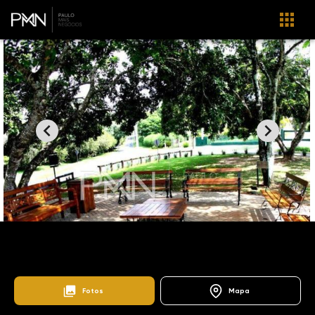
Home
Lançamentos
Condomínio Fazenda Duas Marias
103428
Fazenda Duas Marias
Fotos
Mapa