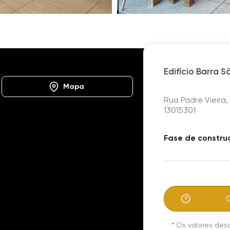
103391
Edifício Barra São Lourenço
Edifício Barra 
Mapa
Rua Padre Vieira,
13015301
Fase de constru
Gourmet
Salão Festas
*
Os valores des