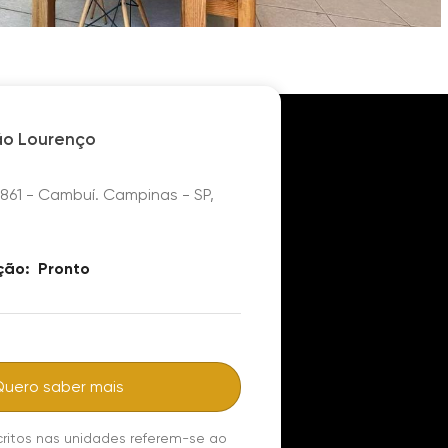
São Lourenço
 861 - Cambuí. Campinas - SP,
ção:
Pronto
Quero saber mais
critos nas unidades referem-se ao