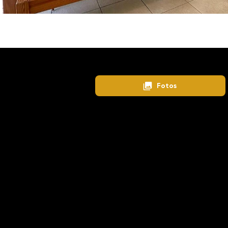
Home
Lançamentos
Cambuí
Fotos
Detalhes
Churrasqueira
Piscina