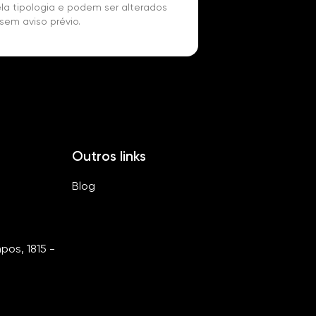
la tipologia e podem ser alterados
sem aviso prévio.
Outros links
Blog
os, 1815 -