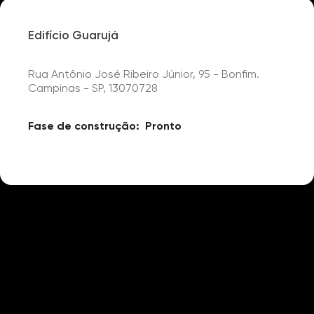
Edifício Guarujá
Rua Antônio José Ribeiro Júnior, 95 - Bonfim.
Campinas - SP, 13070728
Fase de construção:
Pronto
Detalhes
Churrasqueira
Piscina
Playground