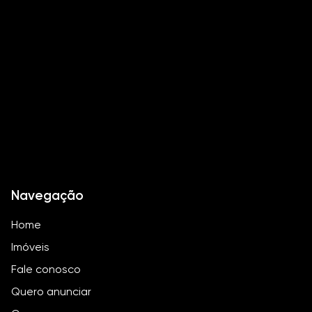
Quadra Poliesportiva
Salão Festas
Salão Jogos
Gourmet
Navegação
Home
Imóveis
Fale conosco
Quero anunciar