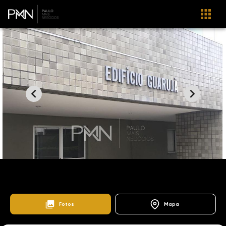
Home
Lançamentos
Bonfim
Edifício Guarujá
103362
Fotos
Mapa