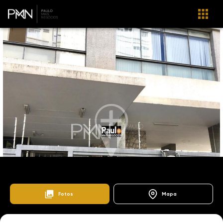
103334
Home
Lançamentos
Cambuí
Xingu
Fotos
Mapa