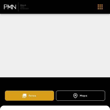
103277
Home
Lançamentos
Centro
Edifício Synira
Fotos
Mapa