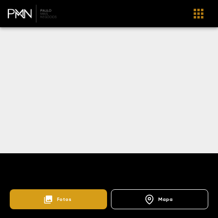
Home
Lançamentos
Aviação
Residencial Solar dos Reis
103173
Fotos
Mapa