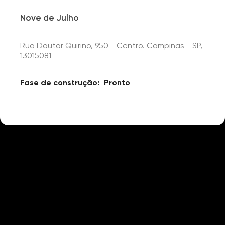
Nove de Julho
Rua Doutor Quirino, 950 - Centro. Campinas - SP,
13015081
Fase de construção:
Pronto
Detalhes
Churrasqueira
Gourmet
Salão Festas