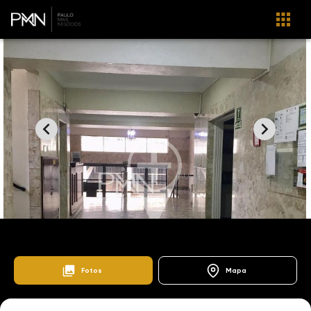
103138
Home
Lançamentos
Centro
Nove de Julho
Fotos
Mapa