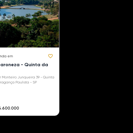
enda em
Baroneza - Quinta da
r Monteiro Junqueira 39 - Quinta
aroneza - Bragança Paulista - SP
6.600.000