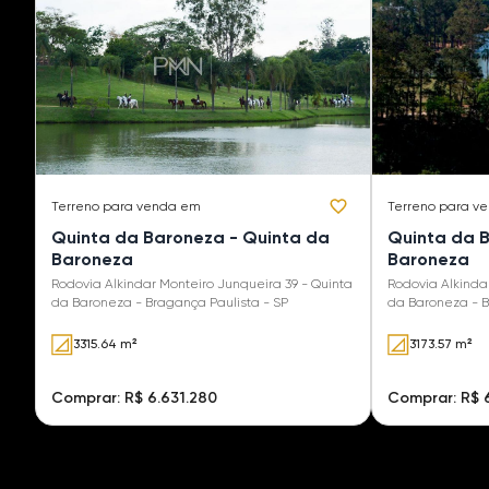
Terreno
para venda em
Terreno
para v
Quinta da Baroneza - Quinta da
Quinta da 
Baroneza
Baroneza
Rodovia Alkindar Monteiro Junqueira 39 - Quinta
Rodovia Alkinda
da Baroneza - Bragança Paulista - SP
da B
3315.64 m²
3173.57 m²
Comprar: R$ 6.631.280
Comprar: R$ 