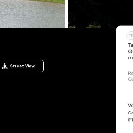
T
Quinta da Baroneza
T
Q
d
Street View
Ro
Qu
V
Co
IP