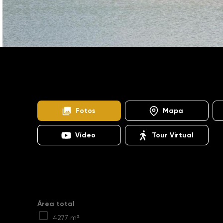
Home
Imóveis
Venda
Bragança Paulista
TE0318
Quinta da Baroneza
Fotos
Mapa
Vídeo
Tour Virtual
Destaques
Área total
4277 m²