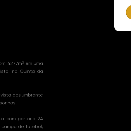
 com 4277m² em uma
ista, na Quinta da
 vista deslumbrante
 sonhos.
ta com portaria 24
, campo de futebol,