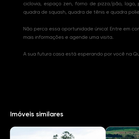
ciclovia, espaço zen, forno de pizza/pão, lago, 
quadra de squash, quadra de tênis e quadra polie
Não perca essa oportunidade única! Entre em c
mais informações e agende uma visita.
A sua futura casa está esperando por você na Q
Imóveis similares