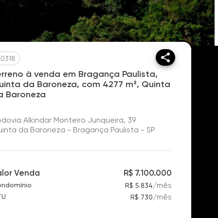
E0318
erreno à venda em Bragança Paulista,
uinta da Baroneza, com 4277 m², Quinta
a Baroneza
dovia Alkindar Monteiro Junqueira, 39
inta da Baroneza - Bragança Paulista - SP
alor Venda
R$ 7.100.000
/
mês
ndomínio
R$ 5.834
/
mês
TU
R$ 730