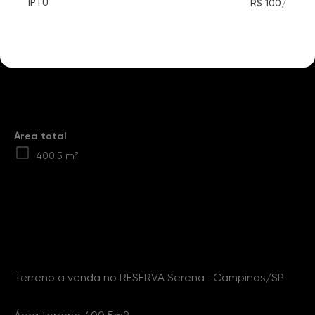
/
IPTU
R$ 100
Destaques
Área total
400.5 m²
Sobre o Imóvel
Terreno a venda no RESERVA Serena -Campinas/SP