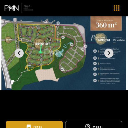
Home
Imóveis
Venda
Campinas
Reserva Serena
TE0447
Reserva Serena - Campinas
Fotos
Mapa