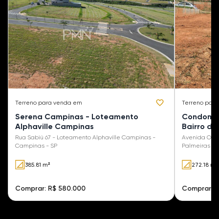
Terreno
para venda em
Terreno
para
Serena Campinas - Loteamento
Condomíni
Alphaville Campinas
Bairro da
Rua Sabiú 67 - Loteamento Alphaville Campinas -
Avenida Oswa
Campinas - SP
Palmeiras - 
385.81 m²
272.18 m²
Comprar: R$ 580.000
Comprar: R