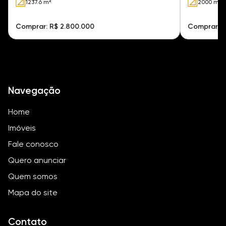
1237.6 m²
2000 m²
Comprar: R$ 2.800.000
Comprar: R
Navegação
Home
Imóveis
Fale conosco
Quero anunciar
Quem somos
Mapa do site
Contato