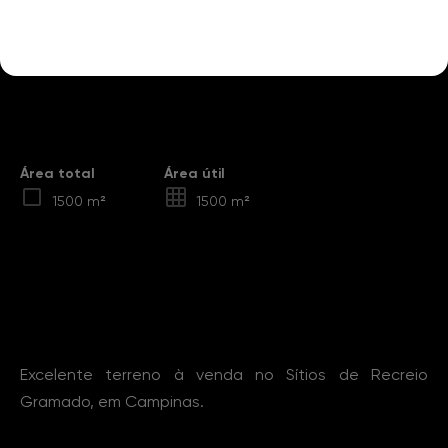
Destaques
Área total
Área útil
1500 m²
1500 m²
Sobre o Imóvel
Excelente terreno à venda no Sítios de Recreio
Gramado, em Campinas.