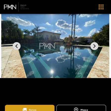
Home
Imóveis
Venda
Campinas
Pateo Santa Fé
TE0536
Páteo Santa Fé
Fotos
Mapa