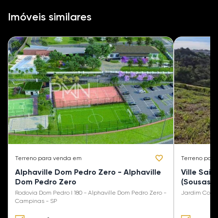
Imóveis similares
Terreno
para venda em
Terreno
para
Alphaville Dom Pedro Zero - Alphaville
Ville Sai
Dom Pedro Zero
(Sousas)
Rodovia Dom Pedro I 180 - Alphaville Dom Pedro Zero -
Jardim Conce
Campinas - SP