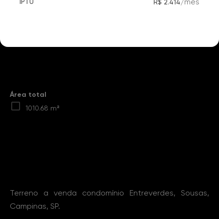
/
mês
IPTU
R$ 2.414
Destaques
Área total
1010.68 m²
Sobre o Imóvel
Terreno a venda condomínio Entreverdes, Sousas,
Campinas, SP.