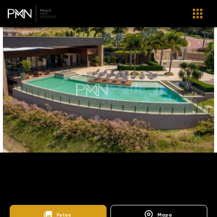
Home
Imóveis
Venda
Campinas
TE0055
Loteamento Residencial EntreVerdes
Fotos
Mapa