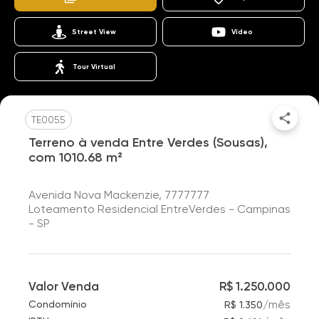
Street View
Vídeo
Tour Virtual
TE0055
Terreno à venda Entre Verdes (Sousas),
com 1010.68 m²
Avenida Nova Mackenzie, 7777777
Loteamento Residencial EntreVerdes - Campinas
- SP
Valor Venda
R$ 1.250.000
/
mês
Condomínio
R$ 1.350