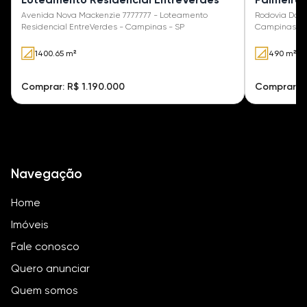
Avenida Nova Mackenzie 7777777 - Loteamento
Rodovia Dom P
Residencial EntreVerdes - Campinas - SP
Campinas - 
1400.65 m²
490 m²
Comprar: R$ 1.190.000
Comprar: R
Navegação
Home
Imóveis
Fale conosco
Quero anunciar
Quem somos