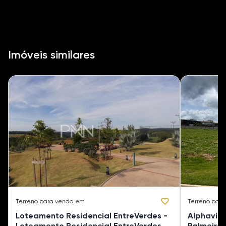
Imóveis similares
Terreno
para venda em
Terreno
para
Loteamento Residencial EntreVerdes -
Alphavill
Loteamento Residencial EntreVerdes
Palmeira