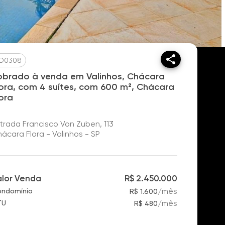
O0308
obrado à venda em Valinhos, Chácara
lora, com 4 suítes, com 600 m², Chácara
lora
trada Francisco Von Zuben, 113
ácara Flora - Valinhos - SP
alor Venda
R$ 2.450.000
/
mês
ndomínio
R$ 1.600
/
mês
TU
R$ 480