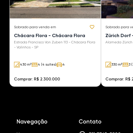
Sobrado
para venda em
Sobrado
para 
Chácara Flora - Chácara Flora
Zürich Dorf 
Estrada Francisco Von Zuben 113 - Chácara Flora
Alameda Zürich 1
- Valinhos - SP
430 m²
4 (4 suítes)
4
330 m²
3 (
Comprar: R$ 2.300.000
Comprar: R$ 
Navegação
Contato