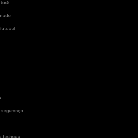
tar:5
onado
futebol
h
 segurança
D
o fechado