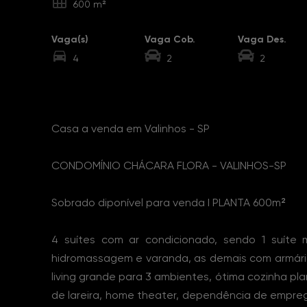
600 m²
Vaga(s)
Vaga Cob.
Vaga Des.
4
2
2
Sobre o Imóvel
Casa a venda em Valinhos - SP
CONDOMÍNIO CHÁCARA FLORA - VALINHOS-SP
Sobrado diponível para venda I PLANTA 600m²
4 suítes com ar condicionado, sendo 1 suíte 
hidromassagem e varanda, as demais com armários
living grande para 3 ambientes, ótima cozinha pla
de lareira, home theater, dependência de empr