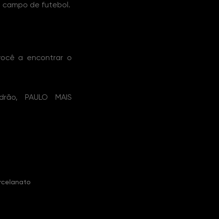
e campo de futebol.
você a encontrar o
drão, PAULO MAIS
rcelanato