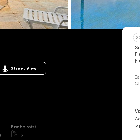
S
Flora
Chácara Flora
S
F
F
Street View
Es
Ch
V
Co
IP
Banheiro(s)
)
2