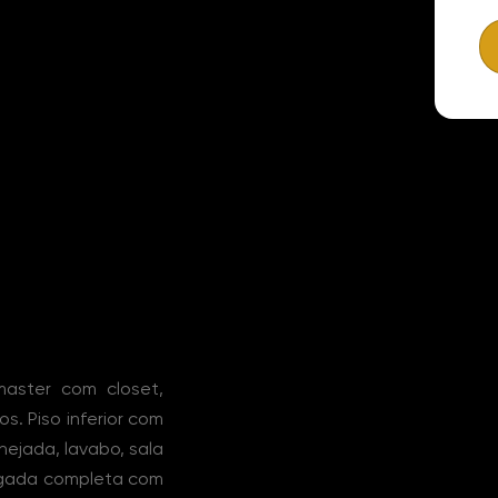
master com closet,
. Piso inferior com
nejada, lavabo, sala
egada completa com