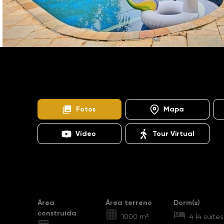
Home
Imóveis
Venda
Valinhos
Chácara 
SO0308
Fotos
Mapa
Vídeo
Tour Virtual
Destaques
Área
Área terreno
Dorm(s)
construída
1000 m²
4 (4 suítes