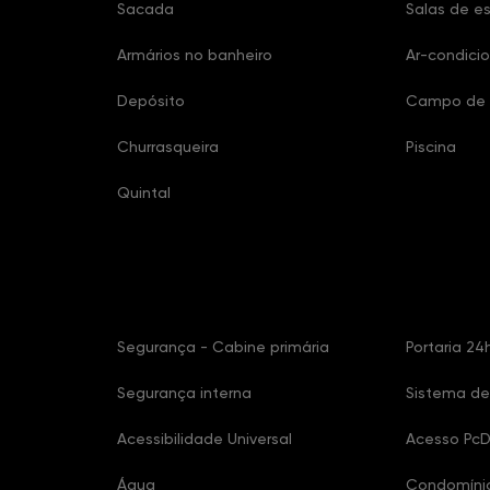
Sacada
Salas de es
Armários no banheiro
Ar-condici
Depósito
Campo de 
Churrasqueira
Piscina
Quintal
Características Condomínio
Segurança - Cabine primária
Portaria 24
Segurança interna
Sistema de
Acessibilidade Universal
Acesso Pc
Água
Condomíni