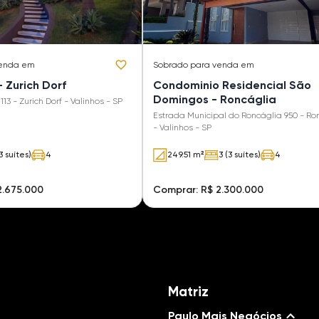
venda em
Sobrado
para venda em
- Zurich Dorf
Condominio Residencial São
Domingos - Roncáglia
13 - Zurich Dorf - Valinhos - SP
Estrada Municipal do Roncáglia 950 - Ro
- Valinhos - SP
3 suítes)
4
249.51 m²
3 (3 suítes)
4
2.675.000
Comprar: R$ 2.300.000
Matriz
Paulo Mais Negócios