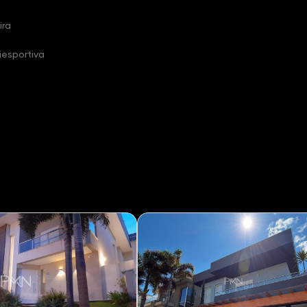
ira
iesportiva