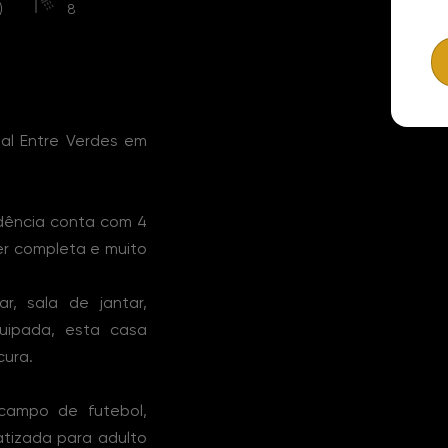
)
8
al Entre Verdes em
idência conta com 4
er completa e muito
r, sala de jantar,
quipada, esta casa
cura.
campo de futebol,
atizada para adulto