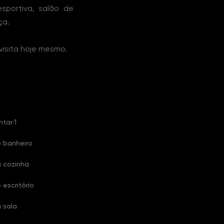
esportiva, salão de
ça.
isita hoje mesmo.
ntar:1
o banheiro
a cozinha
 escritório
 sala