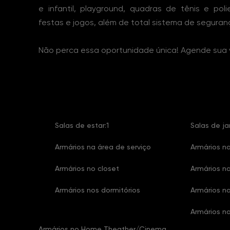
e infantil, playground, quadras de tênis e poli
festas e jogos, além de total sistema de seguran
Não perca essa oportunidade única! Agende sua v
Características Imóvel
Salas de estar:1
Salas de ja
Armários na área de serviço
Armários n
Armários no closet
Armários n
Armários nos dormitórios
Armários no
Armários na
Armários no Home Theather/Cinema