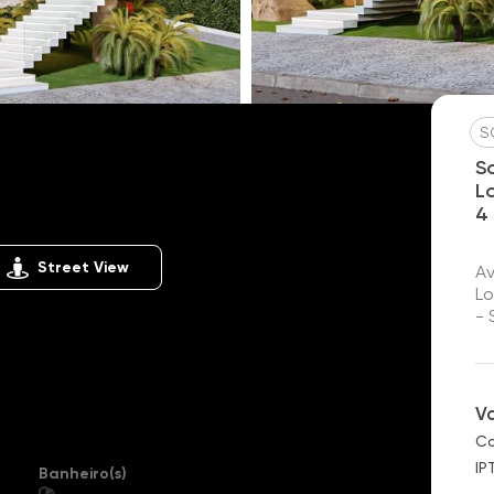
S
S
L
encial EntreVerdes
4
Street View
Av
Lo
- 
V
Co
IP
Banheiro(s)