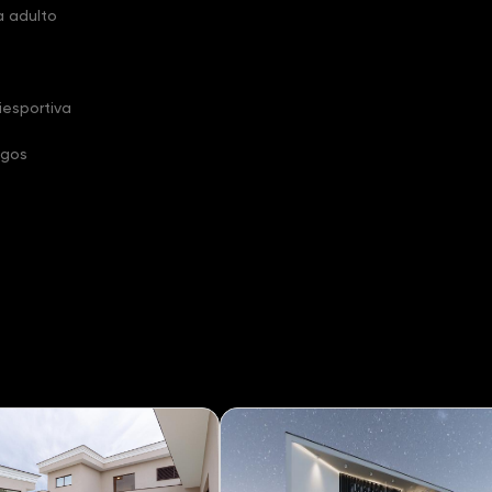
a adulto
iesportiva
ogos