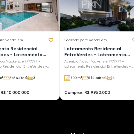
ara venda em
Sobrado
para venda em
nto Residencial
Loteamento Residencial
rdes - Loteamento
EntreVerdes - Loteamento
cial EntreVerdes
Residencial EntreVerdes
va Mackenzie 7777777 -
Avenida Nova Mackenzie 7777777 -
 Residencial EntreVerdes -
Loteamento Residencial EntreVerdes -
- SP
Campinas - SP
m²
5 (5 suítes)
3
700 m²
5 (4 suítes)
4
 R$ 10.000.000
Comprar: R$ 9.950.000