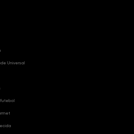
h
ade Universal
s
futebol
urmet
uecida