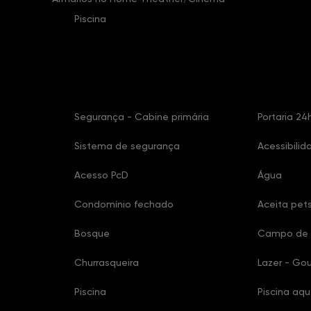
Piscina
Características Condomínio
Segurança - Cabine primária
Portaria 24
Sistema de segurança
Acessibilid
Acesso PcD
Água
Condomínio fechado
Aceita pet
Bosque
Campo de 
Churrasqueira
Lazer - Go
Piscina
Piscina aq