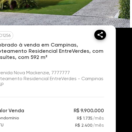
O1256
obrado à venda em Campinas,
oteamento Residencial EntreVerdes, com
 suítes, com 592 m²
enida Nova Mackenzie, 7777777
teamento Residencial EntreVerdes - Campinas
SP
alor Venda
R$ 9.900.000
/
mês
ndomínio
R$ 1.735
/
mês
TU
R$ 2.400