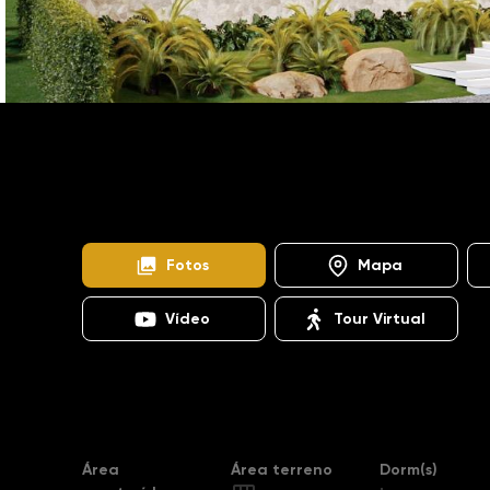
Home
Imóveis
Venda
Campinas
Loteamento Residencial EntreVerdes
Loteamento Resid
SO1256
Fotos
Mapa
Vídeo
Tour Virtual
Destaques
Área
Área terreno
Dorm(s)