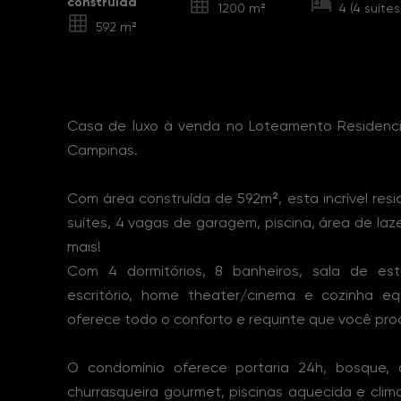
construída
1200 m²
4 (4 suítes
592 m²
Sobre o Imóvel
Casa de luxo à venda no Loteamento Residenci
Campinas.
Com área construída de 592m², esta incrível res
suítes, 4 vagas de garagem, piscina, área de laz
mais!
Com 4 dormitórios, 8 banheiros, sala de esta
escritório, home theater/cinema e cozinha e
oferece todo o conforto e requinte que você pro
O condomínio oferece portaria 24h, bosque, 
churrasqueira gourmet, piscinas aquecida e clim