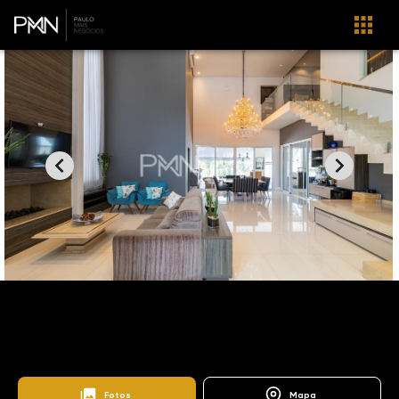
Home
Imóveis
Venda
Campinas
Swiss Park - Biel
SO0994
Biel
Fotos
Mapa