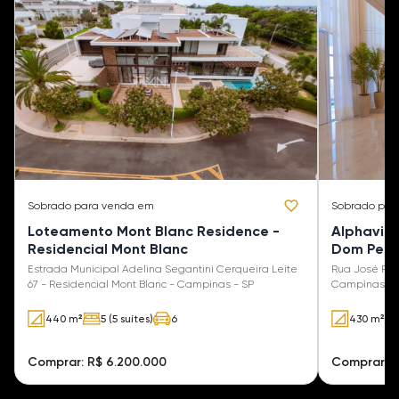
Sobrado
para venda em
Sobrado
par
Loteamento Mont Blanc Residence -
Alphavill
Residencial Mont Blanc
Dom Pedr
Estrada Municipal Adelina Segantini Cerqueira Leite
Rua José Pere
67 - Residencial Mont Blanc - Campinas - SP
Campinas - 
440 m²
5 (5 suítes)
6
430 m²
Comprar: R$ 6.200.000
Comprar: R