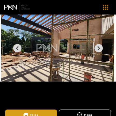
Home
Imóveis
Venda
Campinas
Swiss Park - Lenk
SO0877
Lenk
Fotos
Mapa