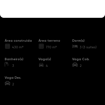
Destaques
Área construída
Área terreno
Dorm(s)
430 m²
770 m²
3 (3 suítes)
Banheiro(s)
Vaga(s)
Vaga Cob.
3
4
2
Vaga Des.
2
Sobre o Imóvel