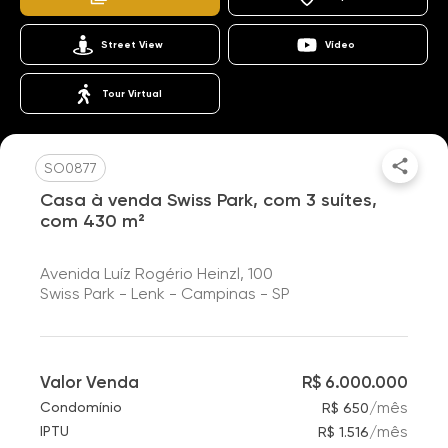
Street View
Vídeo
Tour Virtual
SO0877
Casa à venda Swiss Park, com 3 suítes,
com 430 m²
Avenida Luíz Rogério Heinzl, 100
Swiss Park - Lenk - Campinas - SP
Valor Venda
R$ 6.000.000
/
mês
Condomínio
R$ 650
/
mês
IPTU
R$ 1.516