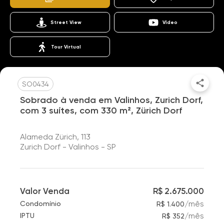
Street View
Vídeo
Tour Virtual
SO0434
Sobrado à venda em Valinhos, Zurich Dorf,
com 3 suítes, com 330 m², Zürich Dorf
Alameda Zürich, 113
Zurich Dorf - Valinhos - SP
Valor Venda
R$ 2.675.000
/
mês
Condomínio
R$ 1.400
/
mês
IPTU
R$ 352