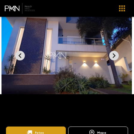
Home
Imóveis
Venda
Valinhos
Zurich Dorf
SO0434
Zürich Dorf
Fotos
Mapa