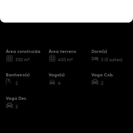
Destaques
Área construída
Área terreno
Dorm(s)
330 m²
400 m²
3 (3 suítes)
Banheiro(s)
Vaga(s)
Vaga Cob.
2
4
2
Vaga Des.
2
Sobre o Imóvel