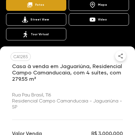
Fotos
Mapa
Street View
Vídeo
Tour Virtual
CA1285
Casa à venda em Jaguariúna, Residencial
Campo Camanducaia, com 4 suítes, com
279.55 m²
Rua Pau Brasil, 116
Residencial Campo Camanducaia - Jaguariúna -
SP
Valor Venda
R$ 3.000.000