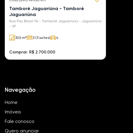
Casa
para venda em
Tamboré Jaguariúna - Tamboré
Jaguariúna
Rua Pau Brasil 116 - Tamboré Jaguariúna - Jaguariúna
- SP
320 m²
3 (3 suítes)
4
Comprar: R$ 2.700.000
Navegação
Home
Imóveis
Fale conosco
Quero anunciar