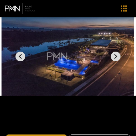
Home
Imóveis
Venda
Jaguariúna
Residencial Campo Camanducaia
Condominio Tamboré Jaguariúna
CA1285