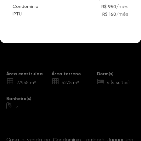
/
mês
Condomínio
R$ 950
/
mês
IPTU
R$ 160
Destaques
Área construída
Área terreno
Dorm(s)
279.55 m²
527.5 m²
4 (4 suítes)
Banheiro(s)
4
Sobre o Imóvel
Casa à venda no Condomínio Tamboré Jaguariúna,