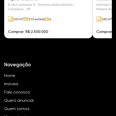
R. das Lantanas 13 - Reserva Alpha Galleria -
Avenida Carl
Campinas - SP
Parque dos A
220 m²
3 (3 suítes)
4
260 m²
Comprar: R$ 2.500.000
Comprar: R
Navegação
Home
Imóveis
Fale conosco
Quero anunciar
Quem somos