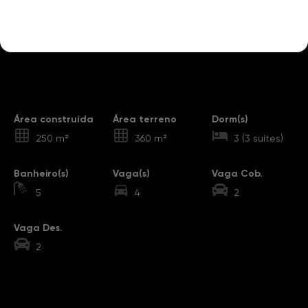
Destaques
Área construída
Área terreno
Dorm(s)
250 m²
360 m²
3 (3 suítes)
Banheiro(s)
Vaga(s)
Vaga Cob.
5
4
2
Vaga Des.
2
Sobre o Imóvel