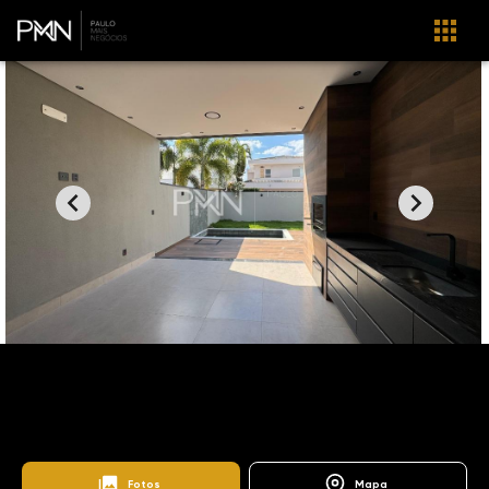
Home
Imóveis
Venda
Campinas
Swiss Park - Baden
CA1069
Baden
Fotos
Mapa