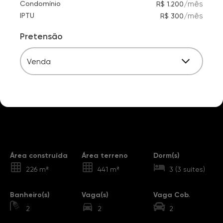
/
mês
Condomínio
R$ 1.200
/
mês
IPTU
R$ 300
Pretensão
Venda
Destaques
Área construída
Área terreno
Dorm(s)
226 m²
441 m²
3 (3 suítes)
Banheiro(s)
Vaga(s)
Vaga Cob.
2
2
2