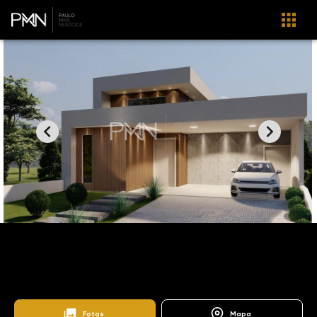
Home
Imóveis
Venda
Valinhos
Zurich Dorf
CA0627
Zürich Dorf
Fotos
Mapa