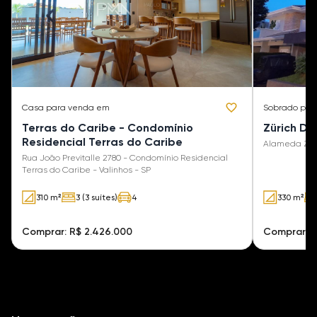
Casa
para venda em
Sobrado
par
Terras do Caribe - Condomínio
Zürich Dor
Residencial Terras do Caribe
Alameda Züric
Rua João Previtalle 2780 - Condomínio Residencial
Terras do Caribe - Valinhos - SP
310 m²
3 (3 suítes)
4
330 m²
Comprar: R$ 2.426.000
Comprar: R