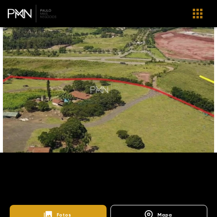
Home
Imóveis
Venda
Vinhedo
AR0015
Distrito Industrial Benedito Storani
Fotos
Mapa