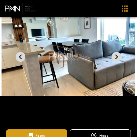
Home
Imóveis
Venda
Campinas
Edifício Parigi
AP0640
Edifício Parigi
Fotos
Mapa