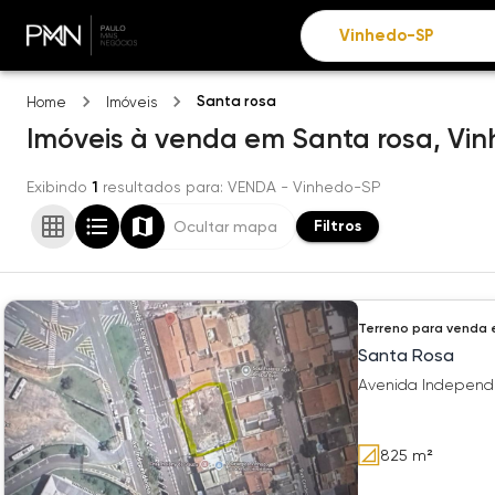
Santa rosa
Home
Imóveis
Imóveis
à venda
em
Santa rosa,
Vin
Exibindo
1
resultados para
: VENDA
- Vinhedo-SP
Filtros
Ocultar mapa
Terreno
para venda
Santa Rosa
Avenida Independ
825
m²