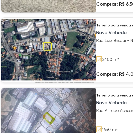
Comprar:
R$ 6.
Terreno
para venda
Nova Vinhedo
Rua Luiz Brisqui -
2400
m²
Comprar:
R$ 4.
Terreno
para venda
Nova Vinhedo
Rua Alfredo Achca
1650
m²