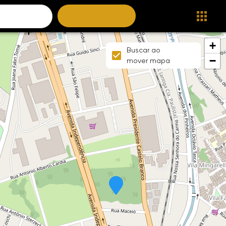
BUSCAR IMÓVEIS
+
Buscar ao
−
mover mapa