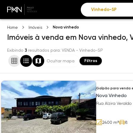
Nova vinhedo
Home
Imóveis
Imóveis
à venda
em
Nova vinhedo,
Exibindo
3
resultados para
: VENDA
- Vinhedo-SP
Filtros
Ocultar mapa
Galpão
para venda 
Nova Vinhedo
Rua Alzira Veraldo
2400
m²
8