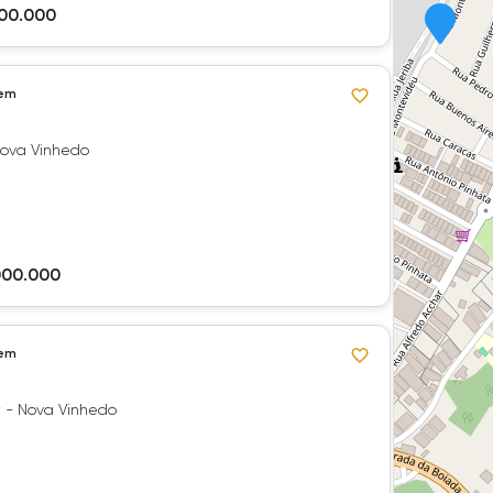
500.000
 em
 Nova Vinhedo
000.000
 em
r - Nova Vinhedo