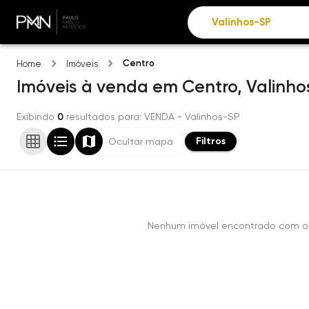
Centro
Home
Imóveis
Imóveis
à venda
em
Centro,
Valinho
Exibindo
0
resultados para
: VENDA
- Valinhos-SP
Filtros
Ocultar mapa
Nenhum imóvel encontrado com os 