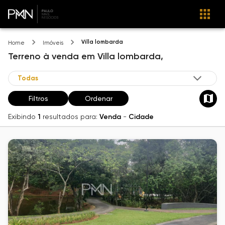
Villa lombarda
Home
Imóveis
Terreno
à venda
em
Villa lombarda,
Filtros
Ordenar
Exibindo
1
resultados para:
Venda
-
Cidade