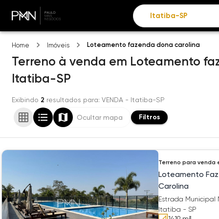
Loteamento fazenda dona carolina
Home
Imóveis
Terreno
à venda
em
Loteamento faz
Itatiba-SP
Exibindo
2
resultados para
: VENDA
- Itatiba-SP
Filtros
Ocultar mapa
Terreno
para venda
Loteamento Faz
Carolina
Estrada Municipal
Itatiba - SP
1419
m²