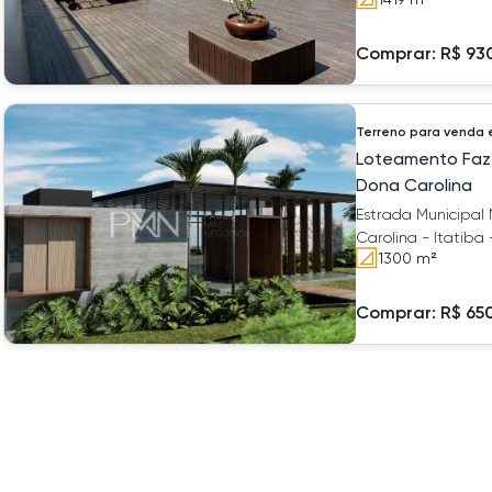
Comprar:
R$ 93
Terreno
para venda
Loteamento Faz
Dona Carolina
Estrada Municipal
Carolina - Itatiba 
1300
m²
Comprar:
R$ 65