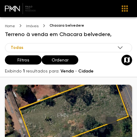
Chacara belvedere
Home
Imóveis
Terreno
à venda
em
Chacara belvedere,
Filtros
Ordenar
Exibindo
1
resultados para:
Venda
-
Cidade