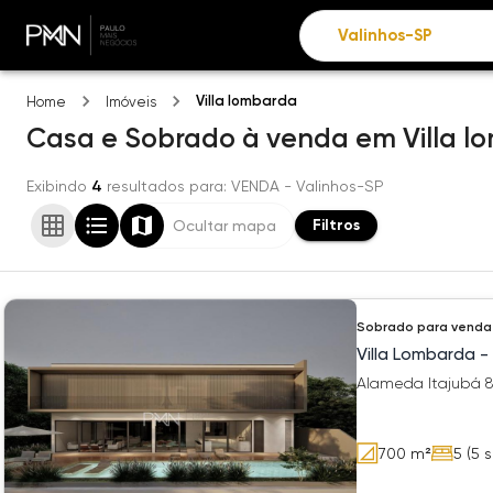
Villa lombarda
Home
Imóveis
Casa e Sobrado
à venda
em
Villa 
Exibindo
4
resultados para
: VENDA
- Valinhos-SP
Filtros
Ocultar mapa
Sobrado
para venda
Villa Lombarda -
Alameda Itajubá 82
700
m²
5
(5 s