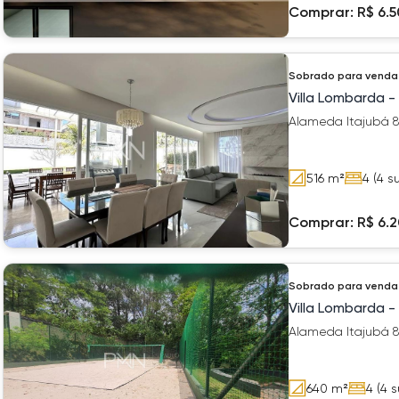
Comprar:
R$ 6.
Sobrado
para venda
Villa Lombarda -
Alameda Itajubá 82
516
m²
4
(4 su
Comprar:
R$ 6.
Sobrado
para venda
Villa Lombarda -
640
m²
4
(4 s