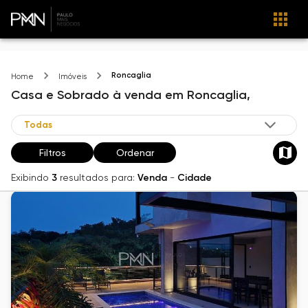
Roncaglia
Home
Imóveis
Casa e Sobrado
à venda
em
Roncaglia,
Filtros
Ordenar
Exibindo
3
resultados para:
Venda
-
Cidade