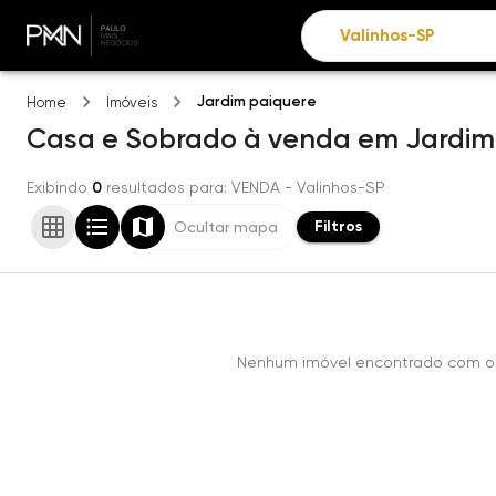
Jardim paiquere
Home
Imóveis
Casa e Sobrado
à venda
em
Jardim
Exibindo
0
resultados para
: VENDA
- Valinhos-SP
Filtros
Ocultar mapa
Nenhum imóvel encontrado com os 