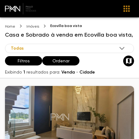
Ecovilla boa vista
Home
Imóveis
Casa e Sobrado
à venda
em
Ecovilla boa vista,
Filtros
Ordenar
Exibindo
1
resultados para:
Venda
-
Cidade