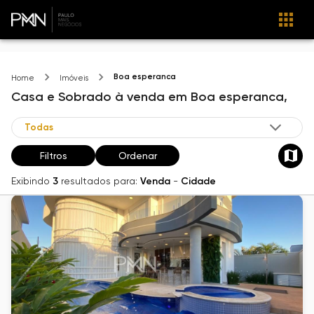
Boa esperanca
Home
Imóveis
Casa e Sobrado
à venda
em
Boa esperanca,
Filtros
Ordenar
Exibindo
3
resultados para:
Venda
-
Cidade