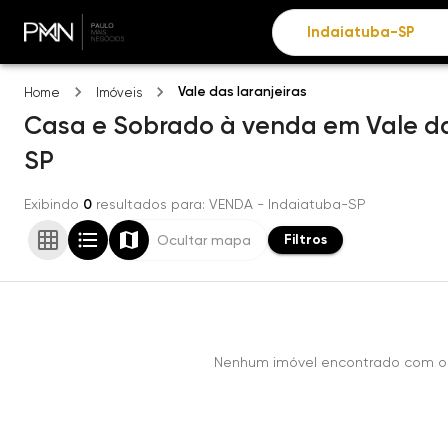
Vale das laranjeiras
Home
Imóveis
Casa e Sobrado
à venda
em
Vale da
SP
Exibindo
0
resultados para
: VENDA
- Indaiatuba-SP
Filtros
Ocultar mapa
Nenhum imóvel encontrado com os 