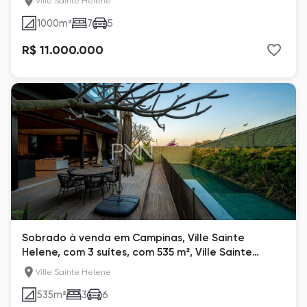
Ville Sainte Hélène
1000
m²
7
5
R$ 11.000.000
Sobrado à venda em Campinas, Ville Sainte
Helene, com 3 suítes, com 535 m², Ville Sainte
Hélène
Ville Sainte Helene
535
m²
3
6