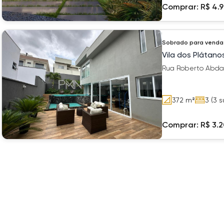
Comprar:
R$ 4.
Sobrado
para venda
Vila dos Plátano
Rua Roberto Abdall
372
m²
3
(3 s
Comprar:
R$ 3.