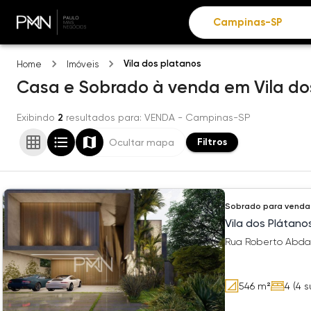
Vila dos platanos
Home
Imóveis
Casa e Sobrado
à venda
em
Vila d
Exibindo
2
resultados para
: VENDA
- Campinas-SP
Filtros
Ocultar mapa
Sobrado
para venda
Vila dos Plátano
Rua Roberto Abdal
546
m²
4
(4 s