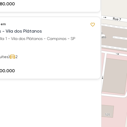
980.000
 em
s - Vila dos Plátanos
a 1 - Vila dos Plátanos - Campinas - SP
uítes)
2
200.000