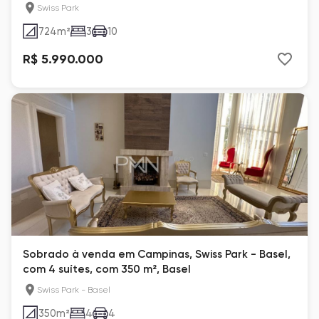
Swiss Park
724
m²
3
10
R$ 5.990.000
Sobrado à venda em Campinas, Swiss Park - Basel,
com 4 suítes, com 350 m², Basel
Swiss Park - Basel
350
m²
4
4