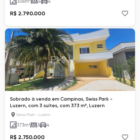
308
m²
4
4
R$ 2.790.000
Sobrado à venda em Campinas, Swiss Park -
Luzern, com 3 suítes, com 373 m², Luzern
Swiss Park - Luzern
373
m²
3
4
R$ 2.750.000