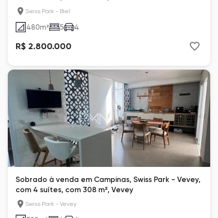
Swiss Park - Biel
480
m²
5
4
R$ 2.800.000
Sobrado à venda em Campinas, Swiss Park - Vevey,
com 4 suítes, com 308 m², Vevey
Swiss Park - Vevey