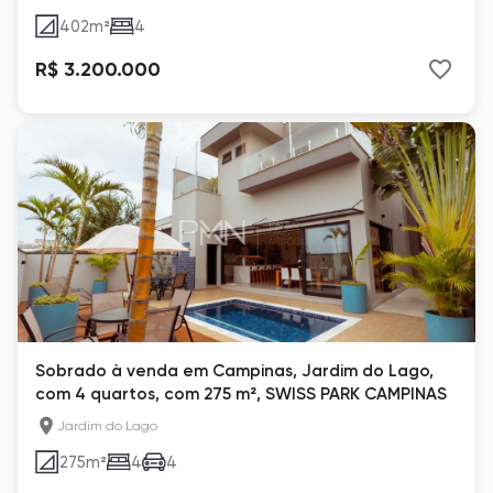
402
m²
4
R$ 3.200.000
Sobrado à venda em Campinas, Jardim do Lago,
com 4 quartos, com 275 m², SWISS PARK CAMPINAS
Jardim do Lago
275
m²
4
4