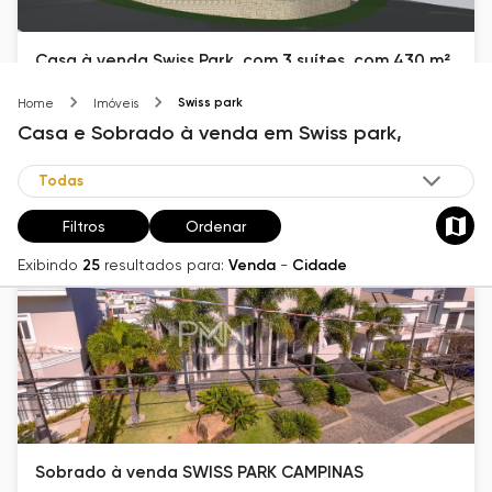
Casa à venda Swiss Park, com 3 suítes, com 430 m²
Swiss Park - Lenk
Swiss park
Home
Imóveis
430
m²
3
4
Casa e Sobrado
à venda
em
Swiss park,
R$ 6.000.000
Filtros
Ordenar
Exibindo
25
resultados para:
Venda
-
Cidade
Sobrado à venda SWISS PARK CAMPINAS