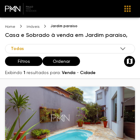
Jardim paraiso
Home
Imóveis
Casa e Sobrado
à venda
em
Jardim paraiso,
Filtros
Ordenar
Exibindo
1
resultados para:
Venda
-
Cidade