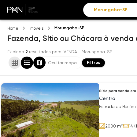
Morungaba-SP
Home
Imóveis
Fazenda, Sítio ou Chácara
à venda
Exibindo
2
resultados para
: VENDA
- Morungaba-SP
Filtros
Ocultar mapa
Sítio
para venda em
Centro
Estrada do Bonfim
2000
m²
14
(1