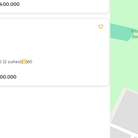
.400.000
5
(2 suítes)
60
000.000