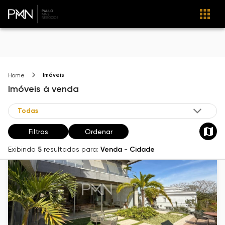
Imóveis
Home
Imóveis
à venda
Filtros
Ordenar
Exibindo
5
resultados para:
Venda
-
Cidade