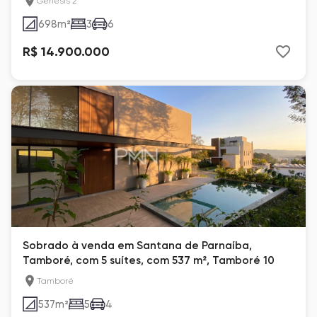
Genesis 2
698
m²
3
6
R$ 14.900.000
Sobrado à venda em Santana de Parnaíba,
Tamboré, com 5 suítes, com 537 m², Tamboré 10
Tamboré
537
m²
5
4