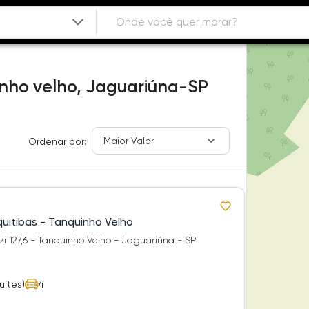
nho velho,
Jaguariúna-SP
Maior Valor
Ordenar por:
uitibas - Tanquinho Velho
i 127,6 - Tanquinho Velho - Jaguariúna - SP
uítes)
4