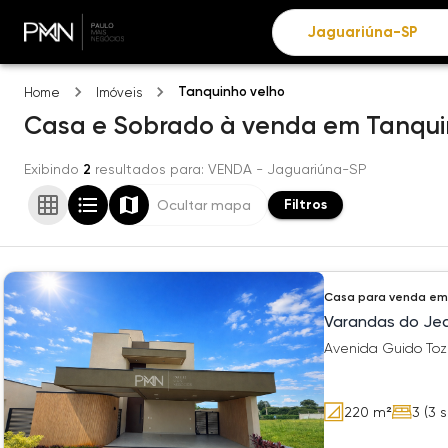
Tanquinho velho
Home
Imóveis
Casa e Sobrado
à venda
em
Tanqui
Exibindo
2
resultados para
: VENDA
- Jaguariúna-SP
Filtros
Ocultar mapa
Casa
para venda em
Varandas do Jeq
Avenida Guido Tozz
220
m²
3
(3 s