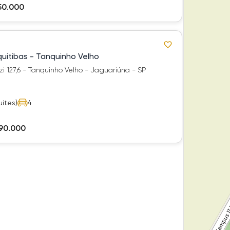
50.000
uitibas - Tanquinho Velho
i 127,6 - Tanquinho Velho - Jaguariúna - SP
uítes)
4
490.000