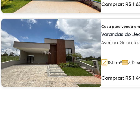
Comprar:
R$ 1.6
Casa
para venda em
Varandas do Jeq
Avenida Guido Tozz
180
m²
3
(2 s
Comprar:
R$ 1.