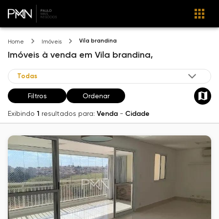
Vila brandina
Home
Imóveis
Imóveis
à venda
em
Vila brandina,
Filtros
Ordenar
Exibindo
1
resultados para:
Venda
-
Cidade