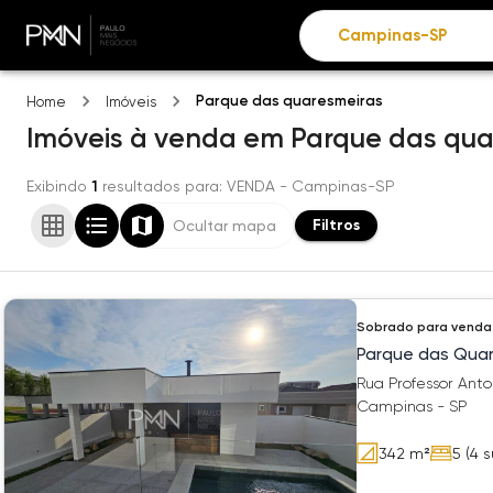
Parque das quaresmeiras
Home
Imóveis
Imóveis
à venda
em
Parque das qua
Exibindo
1
resultados para
: VENDA
- Campinas-SP
Filtros
Ocultar mapa
Sobrado
para venda
Parque das Quar
Rua Professor Ant
Campinas - SP
342
m²
5
(4 s